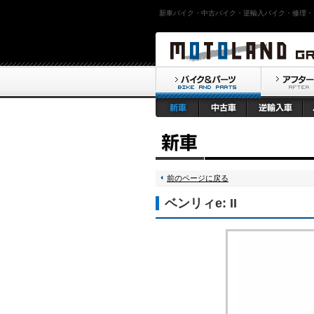
新車バイク・中古バイク・逆輸入バイク・修理・
前のページに戻る
ベンリィe: II