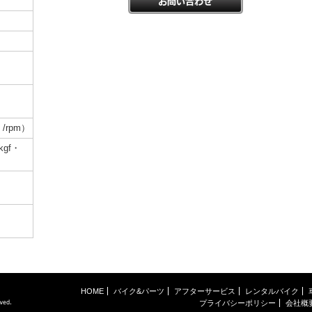
］/rpm）
kgf・
HOME
バイク&パーツ
アフターサービス
レンタルバイク
プライバシーポリシー
会社概