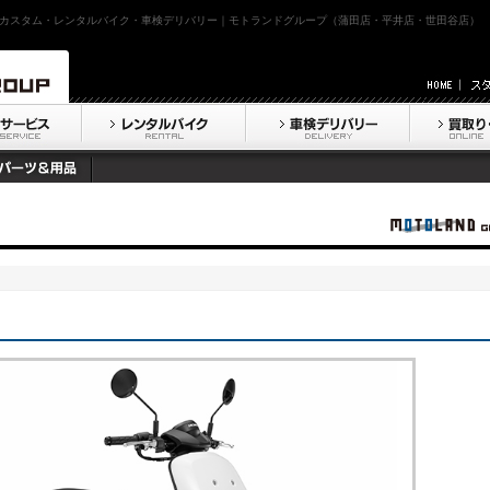
カスタム・レンタルバイク・車検デリバリー｜モトランドグループ（蒲田店・平井店・世田谷店）