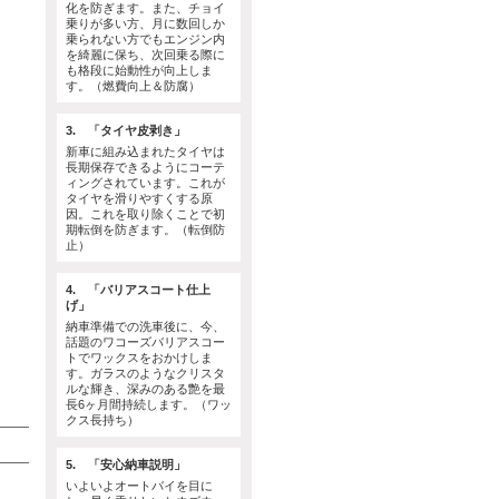
化を防ぎます。また、チョイ
乗りが多い方、月に数回しか
乗られない方でもエンジン内
を綺麗に保ち、次回乗る際に
も格段に始動性が向上しま
す。（燃費向上＆防腐）
3. 「タイヤ皮剥き」
新車に組み込まれたタイヤは
長期保存できるようにコーテ
ィングされています。これが
タイヤを滑りやすくする原
因。これを取り除くことで初
期転倒を防ぎます。（転倒防
止）
4. 「バリアスコート仕上
げ」
納車準備での洗車後に、今、
話題のワコーズバリアスコー
トでワックスをおかけしま
す。ガラスのようなクリスタ
ルな輝き、深みのある艶を最
長6ヶ月間持続します。（ワッ
0
クス長持ち）
0
5. 「安心納車説明」
いよいよオートバイを目に