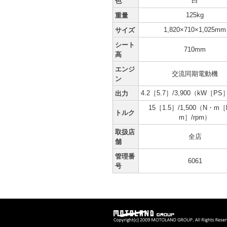
白
色
125kg
重量
1,820×710×1,025mm
サイズ
シート
710mm
高
エンジ
交流同期電動機
ン
4.2［5.7］/3,900（kW［PS
出力
15［1.5］/1,500（N・m［
トルク
m］/rpm）
取扱店
全店
舗
管理番
6061
号