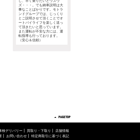
し、早く乗りたいとウズウ
ズ・・・。でも納車説明は大
事なことばかりです。モトラ
ンドグループでは、じっくり
とご説明させて頂くことでオ
ートバイライフを楽しく送っ
て頂きたいと思っています。
また運転が不安な方には、運
転指導も行っております。
（安心＆信頼）
車検デリバリー
買取り・下取り
店舗情報
要
お問い合わせ
特定商取引に基づく表記