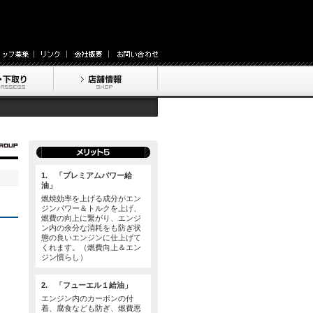
1. 「プレミアムパワー給
油」
燃焼効率を上げる成分がエン
ジンパワー＆トルクを上げ、
燃費の向上に繋がり、エンジ
ン内の余分な消耗をも防ぎ状
態の良いエンジンに仕上げて
くれます。（燃費向上＆エン
ジン慣らし）
2. 「フューエル１給油」
エンジン内のカーボンの付
着、腐食なども防ぎ、燃費悪