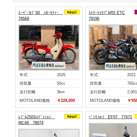
ｽｰﾊﾟｰｶﾌﾞ50 ﾊﾛｰｷﾃｨｰ
ｽﾄﾘｰﾄﾄﾘﾌﾟﾙRS ETC
78569
79196
年式
2025
年式
2021
排気量
50cc
排気量
765c
走行距離
3km
走行距離
2,00
MOTOLAND価格
￥228,000
MOTOLAND価格
￥958
ﾚﾌﾞﾙ250Sｴﾃﾞｨｼｮﾝ
ﾍﾞﾝﾘｨe:I EF07 77671
MC49 78074