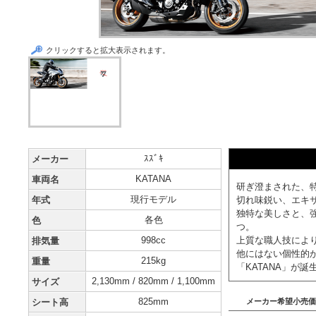
クリックすると拡大表示されます。
ｽｽﾞｷ
メーカー
KATANA
車両名
研ぎ澄まされた、
現行モデル
年式
切れ味鋭い、エキ
独特な美しさと、
各色
色
つ。
998cc
上質な職人技によ
排気量
他にはない個性的
215kg
重量
「KATANA」が誕
2,130mm / 820mm / 1,100mm
サイズ
825mm
シート高
メーカー希望小売価