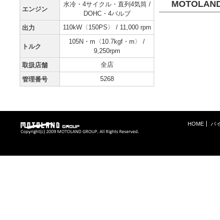
MOTOLAN
水冷・4サイクル・直列4気筒 /
エンジン
DOHC・4バルブ
110kW〈150PS〉 / 11,000 rpm
出力
105N・m〈10.7kgf・m〉 /
トルク
9,250rpm
全店
取扱店舗
5268
管理番号
HOME
バ