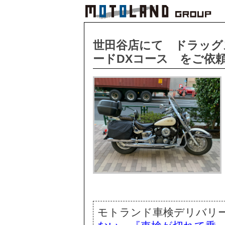
世田谷店にて ドラッグ
ードDXコース をご依
モトランド車検デリバリ