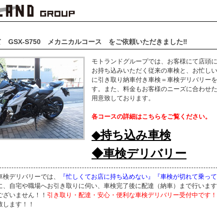
 GSX-S750 メカニカルコース をご依頼いただきました‼
モトランドグループでは、お客様にて店頭
お持ち込みいただく従来の車検と、お忙し
に引き取り納車付き車検＝車検デリバリー
す。また、料金もお客様のニーズに合わせ
用意致しております。
各コースの詳細はこちらをご覧ください。
◆持ち込み車検
◆車検デリバリー
車検デリバリーでは、
『忙しくてお店に持ち込めない』『車検が切れて乗って
に、自宅や職場へお引き取りに伺い、車検完了後に配達（納車）まで行います
ございません！！
引き取り・配達・安心・便利な車検デリバリー受付中です！
致します！！