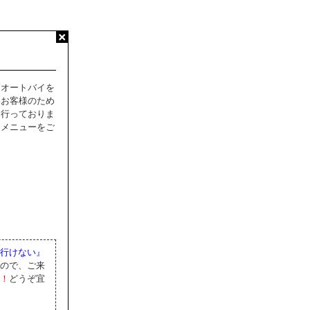
にオートバイを
いお客様のため
を行っておりま
たメニューをご
行けない』
ので、ご来
！
どうぞ宜