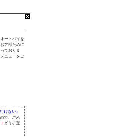
にオートバイを
いお客様ために
行っておりま
たメニューをご
行けない』
ので、ご来
！
どうぞ宜