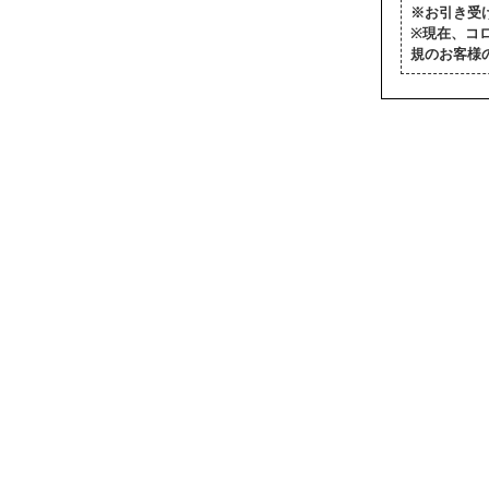
※お引き受
※現在、コ
規のお客様