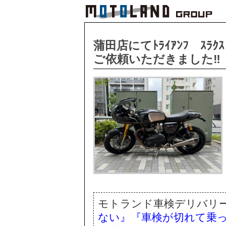
蒲田店にてﾄﾗｲｱﾝﾌ ｽﾗｸ
ご依頼いただきました‼
モトランド車検デリバリ
ない』『車検が切れて乗