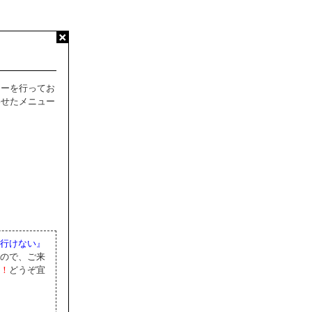
リーを行ってお
わせたメニュー
行けない』
ので、ご来
！
どうぞ宜