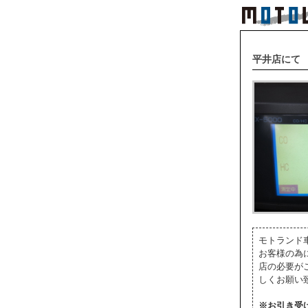
平井店にて 
モトランド
お客様の為
店の必要が
しくお願い
※お引き受