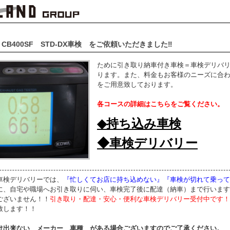
CB400SF STD-DX車検 をご依頼いただきました‼
ために引き取り納車付き車検＝車検デリバ
ります。また、料金もお客様のニーズに合
をご用意致しております。
各コースの詳細はこちらをご覧ください。
◆持ち込み車検
◆車検デリバリー
車検デリバリーでは、
『忙しくてお店に持ち込めない』『車検が切れて乗って
に、自宅や職場へお引き取りに伺い、車検完了後に配達（納車）まで行います
ございません！！
引き取り・配達・安心・便利な車検デリバリー受付中です！
致します！！
け出来ない メーカー 車種 がある場合ございますのでご了承ください。